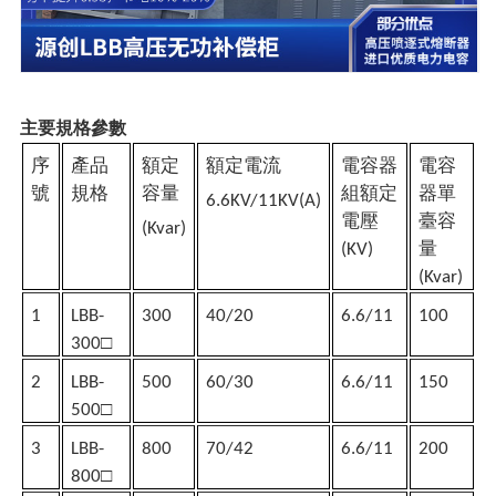
主要規格參數
序
產品
額定
額定電流
電容器
電容
號
規格
容量
組額定
器單
6.6KV/11KV(A)
電壓
臺容
(Kvar)
量
(KV)
(Kvar)
1
LBB-
300
40/20
6.6/11
100
□
3
00
2
LBB-
500
60/30
6.6/11
150
□
500
3
LBB-
800
70/42
6.6/11
200
□
800