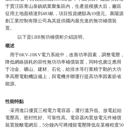
于賈汪區青山泉鎮紙業聚集區內，生產規模擴大后，廠區
征用土地面積達到483畝，項目投資總額為10億元。襄陽源
創工業控制有限公司為其提供國內最先進的無功補償裝
置。
以下是LBB無功補償柜介紹說明。
概述
用于6KV-10KV電力系統中，改善功率因素，調整電壓，
降低網絡損耗的容性無功功率補償裝置，同時也廣泛應用
于冶金、礦山、建材、石化，給排水等行業精于勤的大功
率高壓電動機設備上，與電機并聯運行提高功率因素節省
能源。
性能特點
·采用進口優質三相電力電容器，運行溫升低、放電起始
電壓高、密封性好、可靠性高。電容器內置放電元件補償
裝置脫離電網后，5分鐘內可將殘留電壓降低在某種程度50