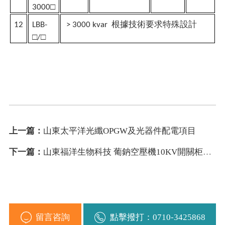
□
3000
根據技術要求特殊設計
12
LBB-
> 3000 kvar
□
□
/
上一篇：
山東太平洋光纖OPGW及光器件配電項目
下一篇：
山東福洋生物科技 葡鈉空壓機10KV開關柜項目
留言咨詢
點擊撥打：0710-3425868