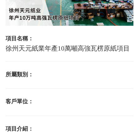
項目名稱：
徐州天元紙業年產10萬噸高強瓦楞原紙項目
所屬類別：
客戶單位：
項目介紹：