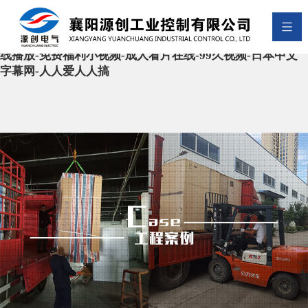
麻豆免费观看-天堂中文在线观看-加勒比一区二区-国产
videos-成人一区二区在线观看-国产精品久久久久久亚洲毛
片-君岛美绪在线-欧美第四页-性欧美又大又长又硬-少妇在
线播放-免费福利小视频-成人看片在线-99久视频-日本中文
字幕网-人人爱人人搞